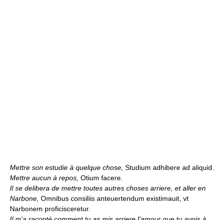
Mettre son estudie à quelque chose,
Studium adhibere ad aliquid.
Mettre aucun à repos,
Otium facere.
Il se delibera de mettre toutes autres choses arriere, et aller en
Narbone,
Omnibus consiliis anteuertendum existimauit, vt
Narbonem proficisceretur.
Il m'a raconté comment tu as mis arriere l'amour que tu avois à