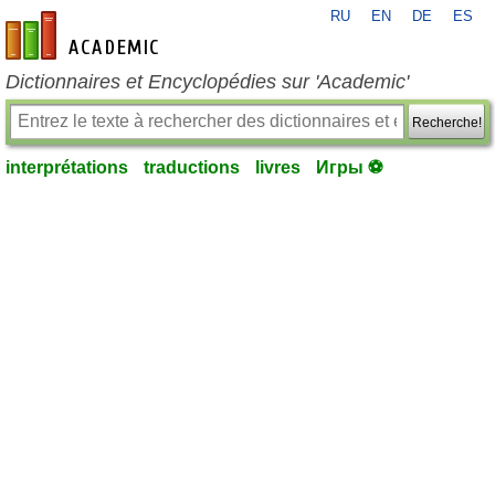
RU
EN
DE
ES
fr-academic.com
Dictionnaires et Encyclopédies sur 'Academic'
Recherche!
interprétations
traductions
livres
Игры ⚽