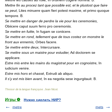
Mettre les causes au rolle,
In ordinem cogere nomina. B.
Mettre fin au procez tant que possible est, et le plustost que faire
se peut,
Lites minuere quam fieri potest maxime, et primo quoque
tempore. B.
Se mettre en danger de perdre la vie pour les ceremonies,
Obiicere caput suum ferro pro ceremoniis.
Se mettre en fuitte,
In fugam se coniicere.
Se mettre en rond, tellement que de tous costez on monstre le
front aux ennemis,
Orbes facere.
Se mettre entre deux,
Intercursare.
Se mettre sous un maistre pour estudier,
Ad doctorem se
applicare.
Estre mis entre les mains du magistrat pour en cognoistre,
In
iudicium venire.
Estre mis hors et chassé,
Extrudi ab aliquo.
Il s'y est mis bien avant,
In ea negotia sese ingurgitauit. B.
Thresor de la langue françoyse
.
Jean Nicot
.
Игры ⚽
Нужно сделать НИР?
metre
mets