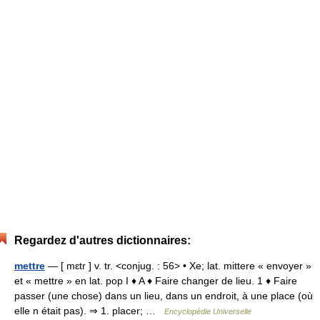
Regardez d'autres dictionnaires:
mettre
— [ mɛtr ] v. tr. <conjug. : 56> • Xe; lat. mittere « envoyer »
et « mettre » en lat. pop I ♦ A ♦ Faire changer de lieu. 1 ♦ Faire
passer (une chose) dans un lieu, dans un endroit, à une place (où
elle n était pas). ⇒ 1. placer; …
Encyclopédie Universelle